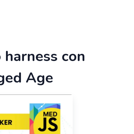
o harness con
aged Age