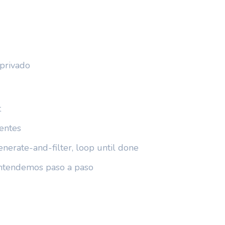
 privado
t
entes
generate-and-filter, loop until done
entendemos paso a paso