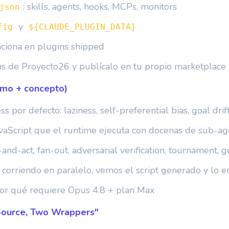
: skills, agents, hooks, MCPs, monitors
json
y
fig
${CLAUDE_PLUGIN_DATA}
nciona en plugins shipped
ins de Proyecto26 y publícalo en tu propio marketplace
emo + concepto)
 por defecto: laziness, self-preferential bias, goal drif
vaScript que el runtime ejecuta con docenas de sub-ag
-and-act, fan-out, adversarial verification, tournament, 
corriendo en paralelo, vemos el script generado y lo 
por qué requiere Opus 4.8 + plan Max
Source, Two Wrappers"