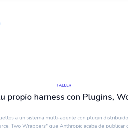
6
9:00 a. m. - 12:00 p. m.
TALLER
 tu propio harness con Plugins, 
s sueltos a un sistema multi-agente con plugin distribu
urce, Two Wrappers" que Anthropic acaba de publicar 