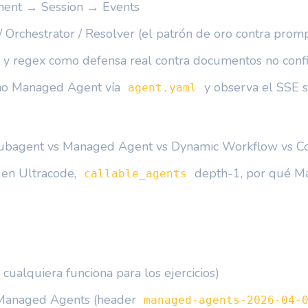
ment → Session → Events
/ Orchestrator / Resolver (el patrón de oro contra promp
y regex como defensa real contra documentos no conf
como Managed Agent vía
y observa el SSE 
agent.yaml
vs Subagent vs Managed Agent vs Dynamic Workflow vs 
s en Ultracode,
depth-1, por qué M
callable_agents
cualquiera funciona para los ejercicios)
a Managed Agents (header
managed-agents-2026-04-