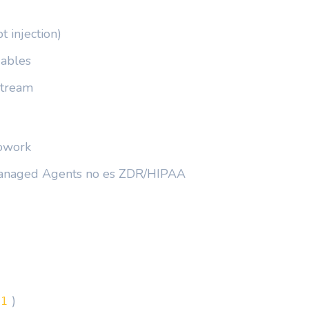
t injection)
iables
stream
Cowork
anaged Agents no es ZDR/HIPAA
)
01