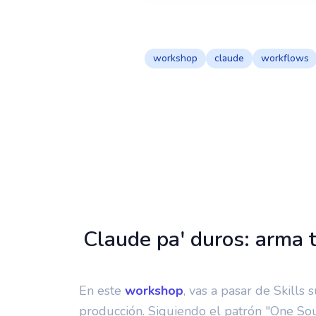
sábado, 13 de junio de 202
workshop
claude
workflows
Claude pa' duros: arma
En este
workshop
, vas a pasar de Skill
producción. Siguiendo el patrón "One So