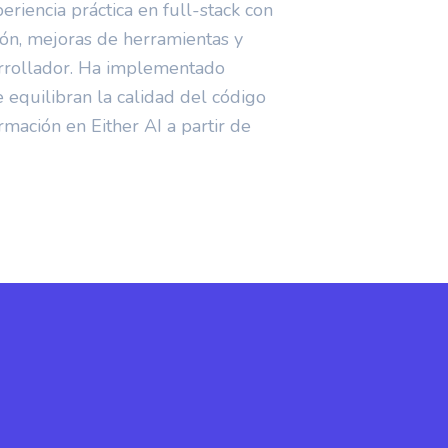
riencia práctica en full-stack con
ión, mejoras de herramientas y
arrollador. Ha implementado
equilibran la calidad del código
rmación en Either AI a partir de