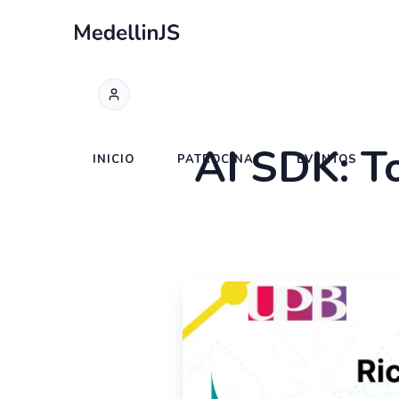
AI SDK: To
INICIO
PATROCINA
EVENTOS