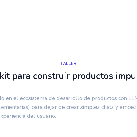
e 2025
9:00 a. m. - 12:00 p. m.
TALLER
kit para construir productos impu
do en el ecosistema de desarrollo de productos con L
plementarias) para dejar de crear simples chats y empez
experiencia del usuario.