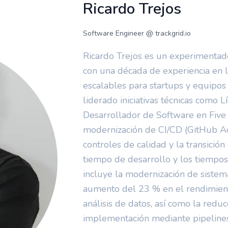
Ricardo Trejos
Software Engineer
@ trackgrid.io
Ricardo Trejos es un experimentado
con una década de experiencia en l
escalables para startups y equipos
liderado iniciativas técnicas como 
Desarrollador de Software en Five 
modernización de CI/CD (GitHub Ac
controles de calidad y la transició
tiempo de desarrollo y los tiempos
incluye la modernización de siste
aumento del 23 % en el rendimiento
análisis de datos, así como la redu
implementación mediante pipelines