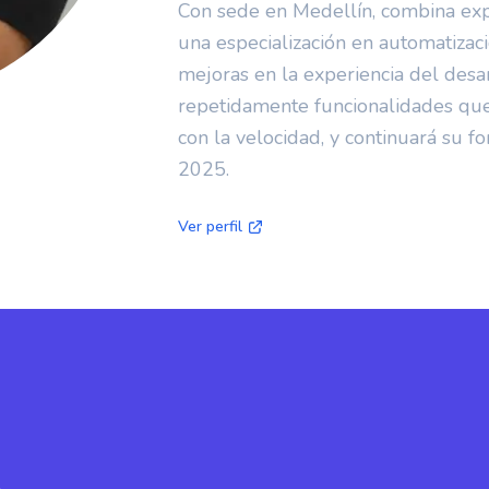
Con sede en Medellín, combina expe
una especialización en automatizac
mejoras en la experiencia del des
repetidamente funcionalidades que 
con la velocidad, y continuará su fo
2025.
Ver perfil