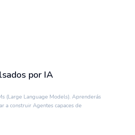
Bloque 9, aula 510
lsados por IA
LMs (Large Language Models). Aprenderás
ar a construir Agentes capaces de